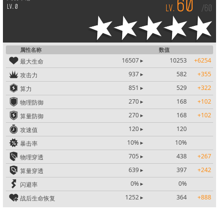
LV.
/60
LV.
属性名称
数值
16507
10253
+6254
最大生命
937
582
+355
攻击力
851
529
+322
算力
270
168
+102
物理防御
270
168
+102
算量防御
120
120
攻速值
10%
10%
暴击率
705
438
+267
物理穿透
639
397
+242
算量穿透
0%
0%
闪避率
1252
364
+888
战后生命恢复