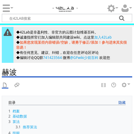
◆42Lab是非盈利性、非官方的云图计划维基百科。
◆诚邀指挥官们加入编辑部共同建设wiki。点这里
加入42Lab
◆
如果您发现某些内容错误/空缺，请勇于修正/添加！参与进来其实很
容易！
◆有任何意见、建议、纠错，欢迎在任意评论区评论
◆编辑讨论QQ群
741423564
微博
@GFwiki少前百科
欢迎您
赫波
目录
1
档案
2
基础数据
3
算法
3.1
推荐算法
4
技能