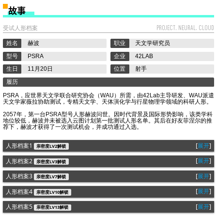
故事
18
1022
53
68
17
17
54
140
19
1022
65
84
17
17
54
140
受试人形档案
PROJECT. NEURAL. CLOUD
20
1266
65
84
21
21
54
140
姓名
赫波
职业
天文学研究员
型号
PSRA
企业
42LAB
21
1266
65
84
25
25
54
140
生日
11月20日
位置
射手
22
1266
65
84
25
25
65
168
履历
23
1266
79
101
25
25
65
168
PSRA，应世界天文学联合研究协会（WAU）所需，由42Lab主导研发、WAU派遣
天文学家薇拉协助测试，专精天文学、天体演化学与行星物理学领域的科研人形。
24
1523
79
101
30
25
65
168
2057年，第一台PSRA型号人形赫波问世。因时代背景及国际形势影响，该类学科
地位较低，赫波并未被选入云图计划第一批测试人形名单。其后在好友菲涅尔的推
25
1523
79
101
30
25
77
198
荐下，赫波才获得了一次测试机会，并成功通过入选。
26
1523
93
119
30
25
77
198
展开
人形档案1
亲密度LV2解锁
27
1795
93
119
30
30
77
198
展开
人形档案2
亲密度LV3解锁
28
1795
93
119
30
30
90
232
展开
人形档案3
亲密度LV7解锁
29
1795
108
139
30
30
90
232
展开
人形档案4
亲密度LV10解锁
30
2101
108
139
35
35
90
232
展开
人形档案5
亲密度LV13解锁