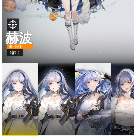
赫波
HUBBLE
输出
深空凝望者
深空凝望者
失落星光
星降良
默认投影
扩容投影
完形投影
流岁寅