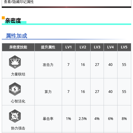
查看/隐藏印记属性
亲密度
属性加成
亲密度技能
提升属性
LV1
LV2
LV3
LV4
LV5
攻击力
7
16
27
40
55
赫波·寻秘星镜
力量联结
等
最大生
攻击
算
物理防
算量防
物理穿
算量穿
级
命
力
力
御
御
透
透
算力
7
16
27
40
55
1
0
0
0
3
3
0
0
心智活化
2
0
0
0
3
3
8
21
暴击率
1%
2.5%
4%
6%
8%
3
0
10
12
3
3
8
21
协力强击
4
187
10
12
6
3
8
21