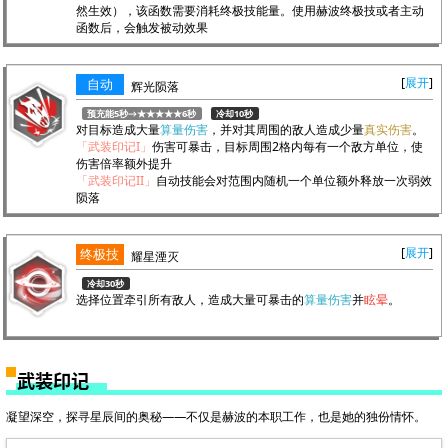
然生效），该函数需要消耗终极技能量。使用赫波终极技或者主动
函数后，会触发被动效果
展开
自动
辉光陨落
预充能5秒→★★★★★6秒
冷却10秒
对目标造成大量
算量伤害
，并对其周围的敌人造成少量
真实伤害
。
「武装印记I」
伤害可暴击，目标周围2格内每有一个敌方单位，使
伤害倍率额外提升
「武装印记II」
自动技能会对范围内随机一个单位额外释放一次弱效
陨落
展开
终极技
耀星湮灭
冷却30秒
选择位置牵引所有敌人，造成大量可暴击的
算量伤害
并
眩晕
。
武装印记
凝望深空，探寻星辰间的奥秘——不仅是赫波的本职工作，也是她的独份情怀。