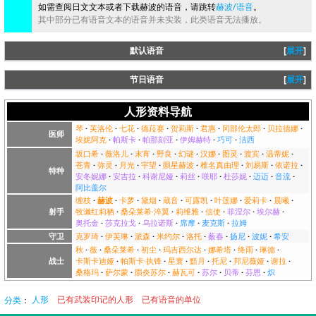
如需查阅日文文本或者下载赫波的语音，请跳转
赫波/语音
。
其中部分已有语音文本的语音并未实装，此类语音无法播放。
默认语音
展开
节日语音
展开
人形资料导航
琴
芙洛伦
七花
德菈赛
贺莉斯
君惠
冈部伦太郎
贝拉德娜
医师
埃妮阿克
帕斯卡
帕那刻亚
伊姆赫特
巧可
洁西
坂口希
薇洛儿
末宵
野良
幻谜
汉娜
图灵
渡宾
温蒂妮
苍青
弥灵
月光
宇望
陨星赫波
椎名真由理
刘易斯
依诺拉
特种
安冬妮娜
安吉拉
科谢尼娅
莉丝
咲耶
杜莎妮
迈迈
音流
阿比盖尔
缠枝
赫波
卡萝
黛烟
蔵音
可露凯
叶莲娜
爱莉卡
晨曦
射手
牧濑红莉栖
桑朵莱希·淬翼
莉维雅
信使
菲涅尔
埃尔赫
奥托金
莎克拉戈
乌拉诺斯
席摩
麦克斯
拉姆
守卫
克罗琦
伊芙琳
派森
米约尔
洛托
薮春
扬尼
波妮
希安
秋
薇
桑朵莱希
初尘
玛吉西尔达
娜希塔
绛雨
琳德
战士
卡斯卡迪娅
帕斯卡·执锋
星寰
黯月
托尼
邦尼薇娅
谢拉
桑格玛
萨尔蒙
陨炎苏尔
赫瓦可
苏尔
贝蒂
芬恩
炽
分类
：​
人形
已有武装印记的人形
已有语音的单位