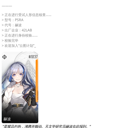
———
> 正在进行受试人形信息核查……
> 型号：PSRA
> 代号：赫波
> 出厂企业：42LAB
> 正在进行身份校验……
> 校验完毕
> 欢迎加入“云图计划”_
#1037
赫波
“星耀且灼热，沸腾并颤动。天文学研究员赫波在此报到。”