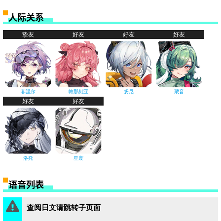
人际关系
挚友
好友
好友
好友
菲涅尔
帕那刻亚
扬尼
蔵音
好友
好友
洛托
星寰
语音列表
查阅日文请跳转子页面