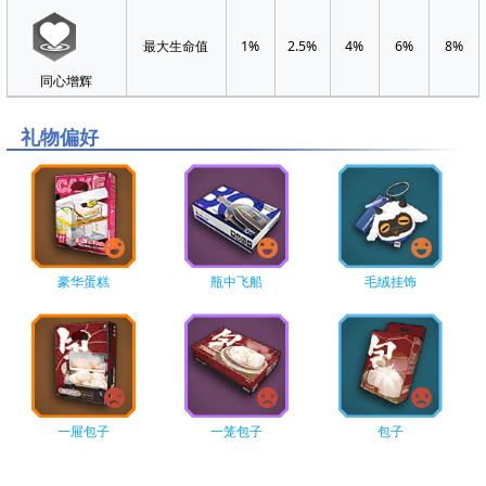
5
187
10
12
6
3
16
41
最大生命值
1%
2.5%
4%
6%
8%
6
187
19
25
6
3
16
41
同心增辉
7
375
19
25
6
6
16
41
礼物偏好
8
375
19
25
6
6
25
64
9
375
30
38
6
6
25
64
10
577
30
38
10
10
25
64
11
577
30
38
13
13
25
64
豪华蛋糕
瓶中飞船
毛绒挂饰
12
577
30
38
13
13
34
87
13
577
41
52
13
13
34
87
14
792
41
52
17
13
34
87
15
792
41
52
17
13
44
113
一屉包子
一笼包子
包子
16
792
53
68
17
13
44
113
17
1022
53
68
17
17
44
113