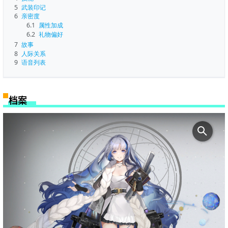
5
武装印记
6
亲密度
6.1
属性加成
6.2
礼物偏好
7
故事
8
人际关系
9
语音列表
档案