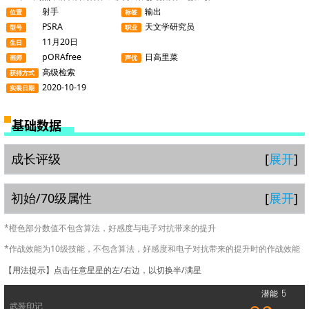
射手
输出
位置
标签
PSRA
天文学研究员
型号
职业
11月20日
生日
pORAfree
日高里菜
画师
声优
高级检索
获得方式
2020-10-19
实装日期
基础数据
成长评级
展开
初始/70级属性
展开
*橙色部分数值不包含算法，好感度与电子对抗带来的提升
*作战效能为10级技能，不包含算法，好感度和电子对抗带来的提升时的作战效能
【用法提示】点击任意星星的左/右边，以切换半/满星
潜能
武装印记