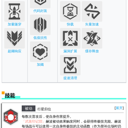
代码封装
加量隧穿
快载
矢量加速
低值抗性
超阈响应
漏洞扩展
缓存释放
加阈
提速清理
技能
展开
被动
行星归位
每数次普攻后，使自身伤害提升。
「武装印记III」
赫波被动效果触发同时，会获得终极技充能。赫波
每场战斗可以使用一次自身终极技的主动函数（作为替补出场时仍