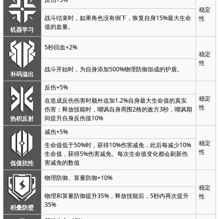
稳定
战斗结束时，如果角色没有倒下，恢复自身15%最大生命
性
值的血量。
机器学习
5秒回血+2%
稳定
性
战斗开始时，为自身添加500%物理防御加成的护盾。
补码溢出
反伤+5%
稳定
在造成反伤伤害时额外追加1.2%自身最大生命值的真实
性
伤害；释放技能时，嘲讽自身周围2格的敌方3秒，嘲讽期
间提升自身反伤值10%
热积反射
减伤+5%
稳定
生命值低于50%时，获得10%伤害减免，此后每减少10%
性
生命值，获得5%伤害减免。每次生命值变化都会刷新伤
害减免的数值
低值抗性
物理防御、算量防御+10%
稳定
物理和算量防御提升35%，释放技能后，5秒内再次提升
性
35%
积叠防壁