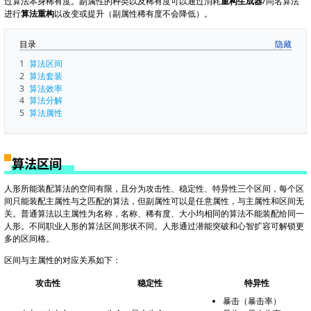
过算法本身稀有度。副属性的种类以及稀有度可以通过消耗
重构生成器
/同名算法
进行
算法重构
以改变或提升（副属性稀有度不会降低）。
目录
1
算法区间
2
算法套装
3
算法效率
4
算法分解
5
算法属性
算法区间
人形所能装配算法的空间有限，且分为攻击性、稳定性、特异性三个区间，每个区
间只能装配主属性与之匹配的算法，但副属性可以是任意属性，与主属性和区间无
关。普通算法以主属性为名称，名称、稀有度、大小均相同的算法不能装配给同一
人形。不同职业人形的算法区间形状不同。人形通过潜能突破和心智扩容可解锁更
多的区间格。
区间与主属性的对应关系如下：
攻击性
稳定性
特异性
暴击（暴击率）