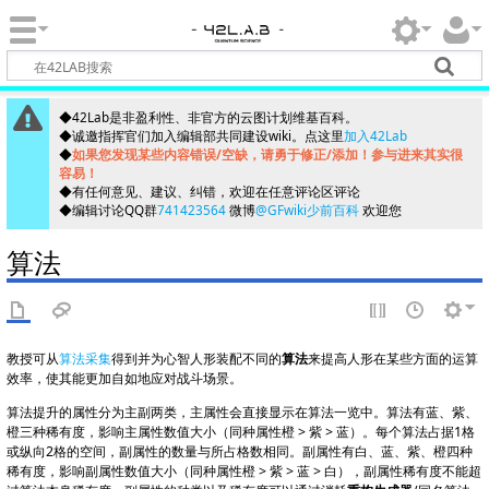
◆42Lab是非盈利性、非官方的云图计划维基百科。
◆诚邀指挥官们加入编辑部共同建设wiki。点这里
加入42Lab
◆
如果您发现某些内容错误/空缺，请勇于修正/添加！参与进来其实很
容易！
◆有任何意见、建议、纠错，欢迎在任意评论区评论
◆编辑讨论QQ群
741423564
微博
@GFwiki少前百科
欢迎您
算法
教授可从
算法采集
得到并为心智人形装配不同的
算法
来提高人形在某些方面的运算
效率，使其能更加自如地应对战斗场景。
算法提升的属性分为主副两类，主属性会直接显示在算法一览中。算法有蓝、紫、
橙三种稀有度，影响主属性数值大小（同种属性橙 > 紫 > 蓝）。每个算法占据1格
或纵向2格的空间，副属性的数量与所占格数相同。副属性有白、蓝、紫、橙四种
稀有度，影响副属性数值大小（同种属性橙 > 紫 > 蓝 > 白），副属性稀有度不能超