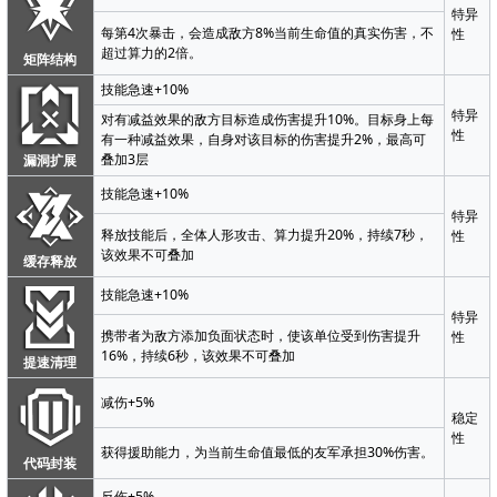
特异
每第4次暴击，会造成敌方8%当前生命值的真实伤害，不
性
超过算力的2倍。
矩阵结构
技能急速+10%
特异
对有减益效果的敌方目标造成伤害提升10%。目标身上每
性
有一种减益效果，自身对该目标的伤害提升2%，最高可
叠加3层
漏洞扩展
技能急速+10%
特异
释放技能后，全体人形攻击、算力提升20%，持续7秒，
性
该效果不可叠加
缓存释放
技能急速+10%
特异
携带者为敌方添加负面状态时，使该单位受到伤害提升
性
16%，持续6秒，该效果不可叠加
提速清理
减伤+5%
稳定
性
获得援助能力，为当前生命值最低的友军承担30%伤害。
代码封装
反伤+5%