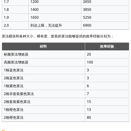
1.7
1200
2650
1.8
1400
3850
1.9
1650
5250
2.0
到达上限，无法提升
6900
算法模块和各种大小、稀有度、套装的算法能够提供的效率经验分别为：
材料
效率经验
标频算法增效器
20
高频算法增效器
100
1格蓝色算法
3
2格蓝色算法
3
1格紫色算法
6
2格非套装紫色算法
7
2格套装紫色算法
15
1格橙色算法
13
2格橙色算法
80