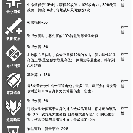
生命值低于15%时，获得50攻速，10%攻击力，30%伤害
性
减免，持续10秒，每场战斗只可触发1次。
最小阈值
效果抵抗+50
攻击
性
造成伤害时，将伤害的10%转化为等量生命值。
数据复原
造成伤害+5%
攻击
击败敌方单位时，会偷取目标12%的攻击、算力属性和生
性
命值上限(重复触发取最高值)，并回复等量生命。持续到
战斗结束。
异相回归
基础算力+15%
攻击
每3次普攻会生成一层追击炮，最多4层。每层会在每次普
性
攻时追加10%自身算力的算量伤害（衍生）
算符追叠
造成伤害+5%
攻击
对最大生命值高于自身的地方造成伤害时，额外追加该伤
性
害（6%+敌方最大生命值/自身最大生命值*3）的衍生伤
害，伤害类型与原伤害相同，最多追加20%
超阈响应
物理穿透、算量穿透+20%