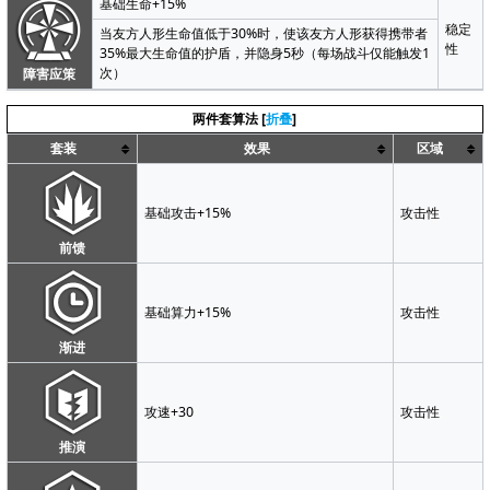
基础生命+15%
稳定
当友方人形生命值低于30%时，使该友方人形获得携带者
性
35%最大生命值的护盾，并隐身5秒（每场战斗仅能触发1
次）
障害应策
两件套算法
折叠
套装
效果
区域
基础攻击+15%
攻击性
前馈
基础算力+15%
攻击性
渐进
攻速+30
攻击性
推演