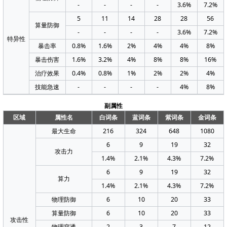
-
-
-
-
3.6%
7.2%
5
11
14
28
28
56
算量防御
-
-
-
-
3.6%
7.2%
特异性
暴击率
0.8%
1.6%
2%
4%
4%
8%
暴击伤害
1.6%
3.2%
4%
8%
8%
16%
治疗效果
0.4%
0.8%
1%
2%
2%
4%
技能急速
-
-
-
-
4%
8%
副属性
区域
属性名
白词条
蓝词条
紫词条
金词条
最大生命
216
324
648
1080
6
9
19
32
攻击力
1.4%
2.1%
4.3%
7.2%
6
9
19
32
算力
1.4%
2.1%
4.3%
7.2%
物理防御
6
10
20
33
算量防御
6
10
20
33
攻击性
物理穿透
2
3
7
12