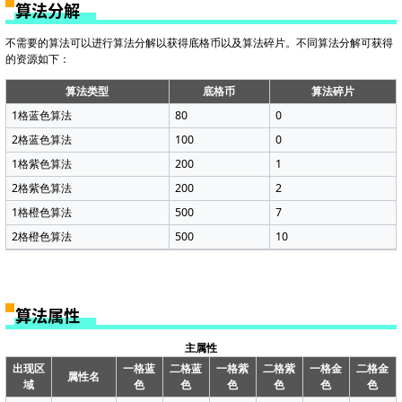
算法分解
不需要的算法可以进行算法分解以获得底格币以及算法碎片。不同算法分解可获得
的资源如下：
算法类型
底格币
算法碎片
1格蓝色算法
80
0
2格蓝色算法
100
0
1格紫色算法
200
1
2格紫色算法
200
2
1格橙色算法
500
7
2格橙色算法
500
10
算法属性
主属性
出现区
一格蓝
二格蓝
一格紫
二格紫
一格金
二格金
属性名
域
色
色
色
色
色
色