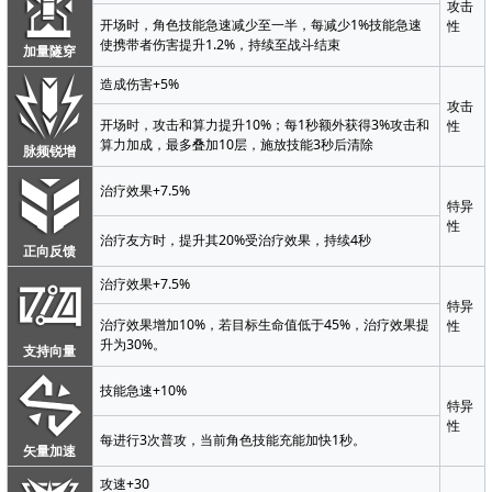
攻击
开场时，角色技能急速减少至一半，每减少1%技能急速
性
使携带者伤害提升1.2%，持续至战斗结束
加量隧穿
造成伤害+5%
攻击
开场时，攻击和算力提升10%；每1秒额外获得3%攻击和
性
算力加成，最多叠加10层，施放技能3秒后清除
脉频锐增
治疗效果+7.5%
特异
性
治疗友方时，提升其20%受治疗效果，持续4秒
正向反馈
治疗效果+7.5%
特异
治疗效果增加10%，若目标生命值低于45%，治疗效果提
性
升为30%。
支持向量
技能急速+10%
特异
性
每进行3次普攻，当前角色技能充能加快1秒。
矢量加速
攻速+30