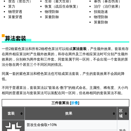
攻击（攻击力）
生命（最大生命）
暴伤（暴击伤害）
算力
恢复（战后生命恢复）
治疗（治疗效果）
物理穿透
物理防御
技能急速
算量穿透
算量防御
物理防御
算量防御
算法套装
一些2格紫色算法和所有2格橙色算法可以组成
算法套装
，产生额外效果。套装有存
在两件相应算法时产生额外效果的，和存在两件及三件相应算法时可分别产生额外
效果的，分别称为两件套和三件套。同套装属于同一区间，不会出现一个套装的算
法分散在两个甚至三个不同区间的情况。
同属一套的紫色算法和橙色算法也可组成算法套装，产生的套装效果不会因此降
低。
不同于普通算法，套装算法以“套装名-数字”的格式命名。主属性、稀有度、大小均
相同的普通算法与套装算法可以装配在同一区间，但名称相同的套装算法不能。
三件套算法
折叠
区
套装
效果
域
普攻生命偷取+10%
攻击