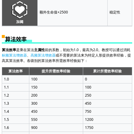
额外生命值+2500
稳定性
加阈
算法效率
算法效率
是乘在算法
主属性
前的系数，初始为1.0，最高为2.0。教授可以通过消耗
标频算法增效器
、
高频算法增效器
或不需要的算法来为特定人形提供效率经验，提
高其算法效率。各级别的算法效率所需效率经验如下：
算法效率
提升所需效率经验
累计所需效率经验
1.0
100
0
1.1
150
100
1.2
200
250
1.3
300
450
1.4
450
750
1.5
550
1200
1.6
900
1750