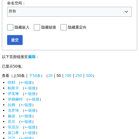
命名空间：
所有
隐藏嵌入
隐藏链接
隐藏重定向
提交
以下页面链接至
黛烟
：
已显示50项。
查看（
上50条
|
下50条
）（
20
|
50
|
100
|
250
|
500
）
咲耶
‎
（
←链接
）
帕斯卡
‎
（
←链接
）
伊芙琳
‎
（
←链接
）
伊姆赫特
‎
（
←链接
）
拉姆
‎
（
←链接
）
克罗琦
‎
（
←链接
）
赫波
‎
（
←链接
）
苏尔
‎
（
←链接
）
菲涅尔
‎
（
←链接
）
坂口希
‎
（
←链接
）
迈迈
‎
（
←链接
）