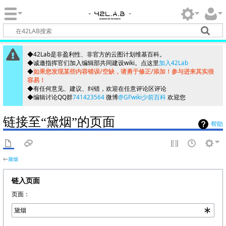
◆42Lab是非盈利性、非官方的云图计划维基百科。
◆诚邀指挥官们加入编辑部共同建设wiki。点这里
加入42Lab
◆
如果您发现某些内容错误/空缺，请勇于修正/添加！参与进来其实很
容易！
◆有任何意见、建议、纠错，欢迎在任意评论区评论
◆编辑讨论QQ群
741423564
微博
@GFwiki少前百科
欢迎您
链接至“黛烟”的页面
帮助
←
黛烟
链入页面
页面：