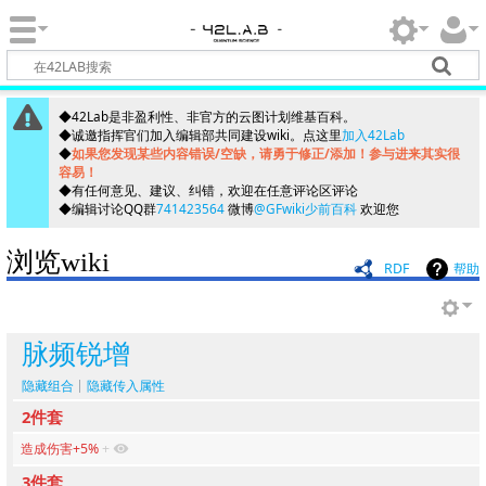
◆42Lab是非盈利性、非官方的云图计划维基百科。
◆诚邀指挥官们加入编辑部共同建设wiki。点这里
加入42Lab
◆
如果您发现某些内容错误/空缺，请勇于修正/添加！参与进来其实很
容易！
◆有任何意见、建议、纠错，欢迎在任意评论区评论
◆编辑讨论QQ群
741423564
微博
@GFwiki少前百科
欢迎您
浏览wiki
RDF
帮助
脉频锐增
隐藏组合
隐藏传入属性
2件套
造成伤害+5%
+
3件套